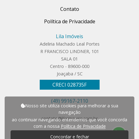
Contato
Política de Privacidade
Lila Imóveis
Adeliria Machado Leal Portes
R FRANCISCO LINDNER, 101
SALA 01
Centro - 89600-000
Joaçaba / SC
CRECI 028735F
(49) 99167-2110
Nosso site utiliza cookies para melhorar a sua
navegação
contato@lilaimoveis.com.br
ao continuar navegando entendemos que você concorda
com a nossa
Política de Privacidade
P
r
e
c
i
s
a
d
e
a
j
u
d
a
?
Concordar e fechar