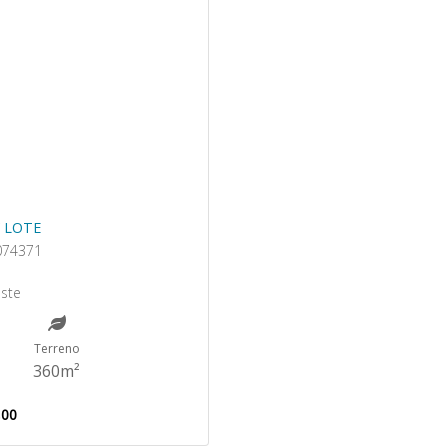
 LOTE
074371
e
este
Terreno
360m²
,00