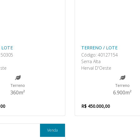
 LOTE
TERRENO / LOTE
150305
Código: 40127154
e
Serra Alta
este
Herval D'Oeste
Terreno
Terreno
360m²
6.900m²
,00
R$ 450.000,00
Venda