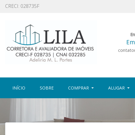
CRECI: 028735F
En
Ema
contato@
(CURRENT)
(CURRENT)
INÍCIO
SOBRE
COMPRAR
ALUGAR