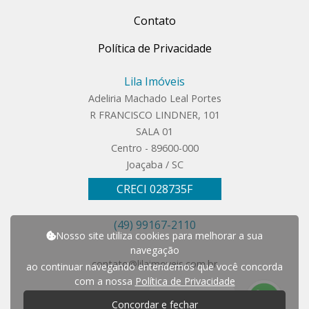
Contato
Política de Privacidade
Lila Imóveis
Adeliria Machado Leal Portes
R FRANCISCO LINDNER, 101
SALA 01
Centro - 89600-000
Joaçaba / SC
CRECI 028735F
(49) 99167-2110
Nosso site utiliza cookies para melhorar a sua
navegação
contato@lilaimoveis.com.br
ao continuar navegando entendemos que você concorda
com a nossa
Política de Privacidade
P
r
e
c
i
s
a
d
e
a
j
u
d
a
?
Concordar e fechar