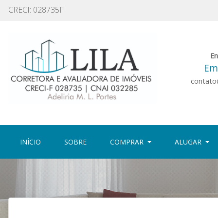
CRECI: 028735F
En
Ema
contato@
(CURRENT)
(CURRENT)
INÍCIO
SOBRE
COMPRAR
ALUGAR